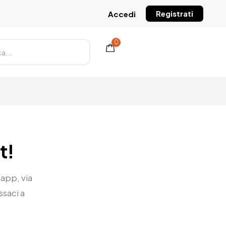
Registrati
Accedi
0
t!
sapp, via
saci a