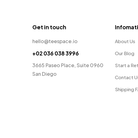
Get in touch
Infomat
hello@teespace.io
About Us
+02 036 038 3996
Our Blog
3665 Paseo Place, Suite 0960
Start a Re
San Diego
Contact U
Shipping 