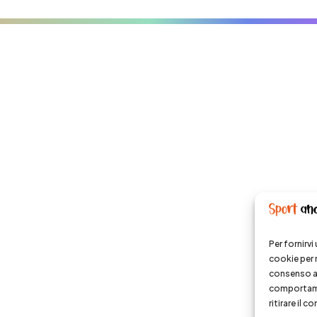
Per fornirv
cookie per 
consenso a 
comportamen
ritirare il 