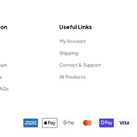
ion
Useful Links
My Account
Shipping
turn
Contact & Support
s
All Products
FAQs